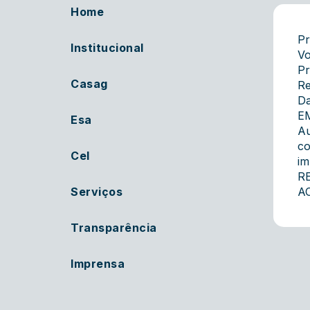
Home
Pr
Institucional
Vo
Pr
Casag
Re
Da
EM
Esa
Au
co
Cel
im
R
Serviços
AC
Transparência
Imprensa