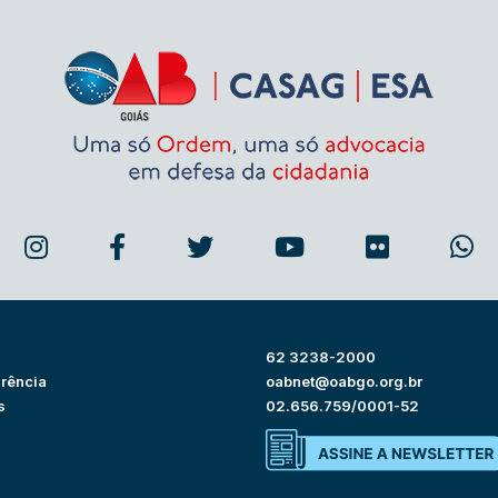
62 3238-2000
rência
oabnet@oabgo.org.br
s
02.656.759/0001-52