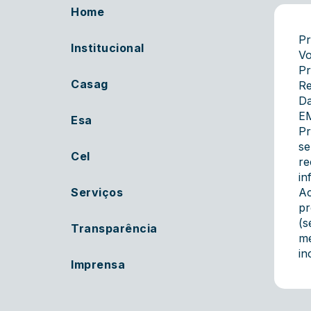
Home
Pr
Institucional
Vo
Pr
Casag
Re
Da
EM
Esa
Pr
se
Cel
re
in
Serviços
Ac
pr
(s
Transparência
me
in
Imprensa