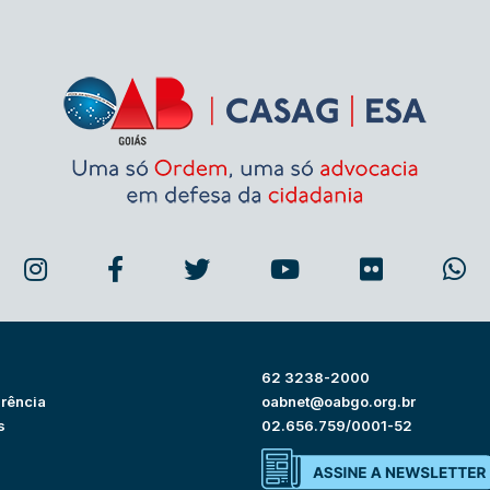
62 3238-2000
rência
oabnet@oabgo.org.br
s
02.656.759/0001-52