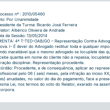
ocesso nº : 2010/05460
to: Por Unanimidade
esidente da Turma: Ricardo José Ferreira
lator: Albérico Oliveira de Andrade
ta da Sessão: 13/05/2014
ENTA: 4ª T-TED-OAB/GO – Representação Contra Advogad
ova. I- É dever do Advogado restituir toda e qualquer impo
ndo inaceitável que o mesmo advogado se locuplete das qu
cebe quantia em nome do cliente não a repassa, locupletan
fração disciplinar. Representação procedente.
órdão: Procedente, e de consequência, aplicar ao represe
ofissional pelo 06 ( seis) meses, pela infração ao inciso X
eis) anuidades, no valor do dia do pagamento, face a prese
sma Lei, nos termos do voto do Relator, exarado na assen
corpora.