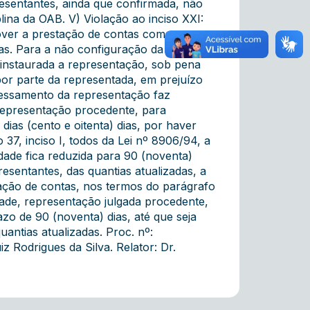
resentantes, ainda que confirmada, não
plina da OAB. V) Violação ao inciso XXI:
ver a prestação de contas com as
las. Para a não configuração da infração
e instaurada a representação, sob pena
por parte da representada, em prejuízo
ocessamento da representação faz
) Representação procedente, para
s (cento e oitenta) dias, por haver
 37, inciso I, todos da Lei nº 8906/94, a
dade fica reduzida para 90 (noventa)
presentantes, das quantias atualizadas, a
ação de contas, nos termos do parágrafo
ade, representação julgada procedente,
o de 90 (noventa) dias, até que seja
uantias atualizadas. Proc. nº:
z Rodrigues da Silva. Relator: Dr.