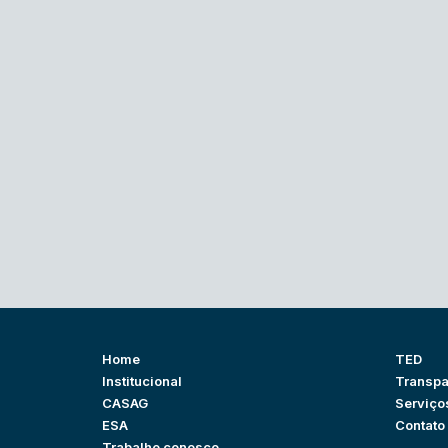
Home
TED
Institucional
Transpa
CASAG
Serviço
ESA
Contato
Trabalhe conosco