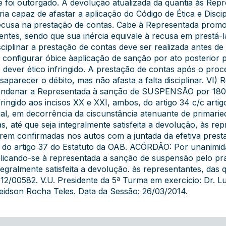
e foi outorgado. A devolução atualizada da quantia às Rep
ria capaz de afastar a aplicação do Código de Ética e Disci
cusa na prestação de contas. Cabe à Representada promo
ientes, sendo que sua inércia equivale à recusa em prestá-
sciplinar a prestação de contas deve ser realizada antes d
 configurar óbice àaplicação de sanção por ato posterior 
 dever ético infringido. A prestação de contas após o pr
saparecer o débito, mas não afasta a falta disciplinar. VI
ndenar a Representada à sanção de SUSPENSÃO por 180 dia
fringido aos incisos XX e XXI, ambos, do artigo 34 c/c artigo
al, em decorrência da ciscunstância atenuante de primarie
as, até que seja integralmente satisfeita a devolução, às re
rem confirmadas nos autos com a juntada da efetiva prest
 do artigo 37 do Estatuto da OAB. ACÓRDÃO: Por unanimid
licando-se à representada a sanção de suspensão pelo praz
tegralmente satisfeita a devolução. às representantes, das q
12/00582. V.U. Presidente da 5ª Turma em exercício: Dr. Lui
eidson Rocha Teles. Data da Sessão: 26/03/2014.