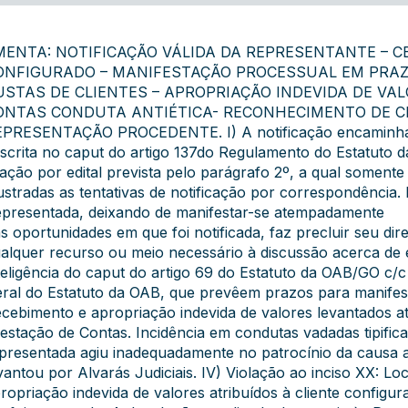
MENTA: NOTIFICAÇÃO VÁLIDA DA REPRESENTANTE – 
ONFIGURADO – MANIFESTAÇÃO PROCESSUAL EM PRA
USTAS DE CLIENTES – APROPRIAÇÃO INDEVIDA DE VA
ONTAS CONDUTA ANTIÉTICA- RECONHECIMENTO DE C
PRESENTAÇÃO PROCEDENTE. I) A notificação encaminhada 
scrita no caput do artigo 137do Regulamento do Estatuto 
tação por edital prevista pelo parágrafo 2º, a qual somente
ustradas as tentativas de notificação por correspondência. 
presentada, deixando de manifestar-se atempadamente
s oportunidades em que foi notificada, faz precluir seu dir
alquer recurso ou meio necessário à discussão acerca de
teligência do caput do artigo 69 do Estatuto da OAB/GO c/
ral do Estatuto da OAB, que prevêem prazos para manifesta
cebimento e apropriação indevida de valores levantados at
estação de Contas. Incidência em condutas vadadas tipifica
presentada agiu inadequadamente no patrocínio da causa a
vantou por Alvarás Judiciais. IV) Violação ao inciso XX: Lo
ropriação indevida de valores atribuídos à cliente config