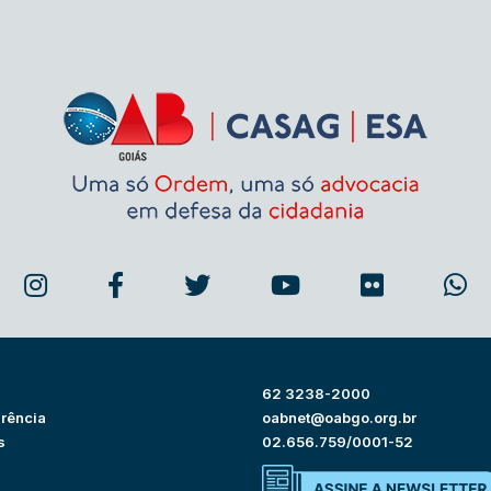
62 3238-2000
rência
oabnet@oabgo.org.br
s
02.656.759/0001-52