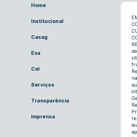
Home
E
Institucional
C
C
Casag
C
RE
de
Esa
ci
fr
Cel
Re
na
Serviços
qu
in
Ge
Transparência
Re
Pr
Imprensa
re
le
ap