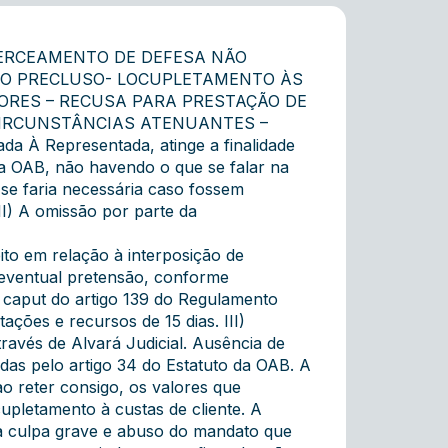
CERCEAMENTO DE DEFESA NÃO
ZO PRECLUSO- LOCUPLETAMENTO ÀS
LORES – RECUSA PARA PRESTAÇÃO DE
IRCUNSTÂNCIAS ATENUANTES –
À Representada, atinge a finalidade
da OAB, não havendo o que se falar na
 se faria necessária caso fossem
II) A omissão por parte da
eito em relação à interposição de
 eventual pretensão, conforme
c caput do artigo 139 do Regulamento
ções e recursos de 15 dias. III)
ravés de Alvará Judicial. Ausência de
das pelo artigo 34 do Estatuto da OAB. A
o reter consigo, os valores que
cupletamento à custas de cliente. A
ura culpa grave e abuso do mandato que