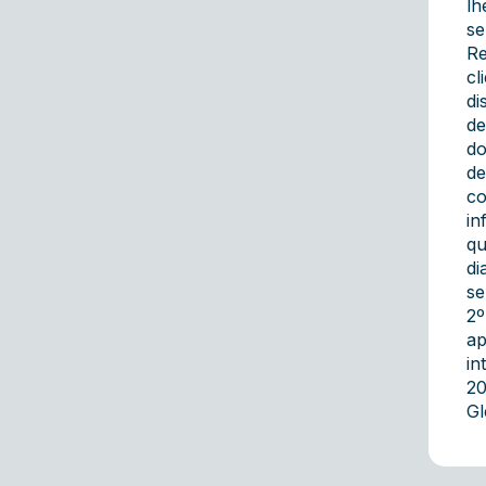
lh
se
Re
cl
di
de
do
de
co
in
qu
di
se
2º
ap
in
20
Gl