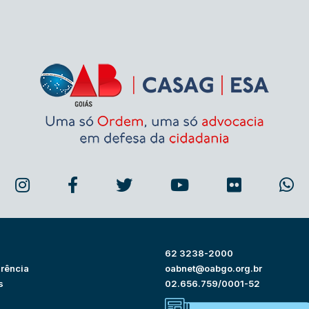
62 3238-2000
rência
oabnet@oabgo.org.br
s
02.656.759/0001-52