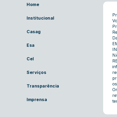
Home
Pr
Institucional
Vo
Pr
Casag
Re
Da
E
Esa
I
N
Cel
RE
in
Serviços
re
pr
os
Transparência
Or
re
Imprensa
te