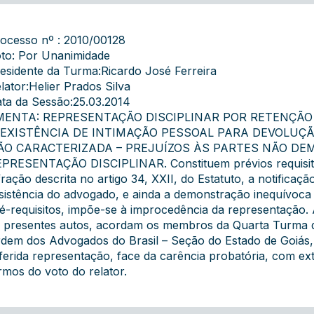
ocesso nº : 2010/00128
to: Por Unanimidade
esidente da Turma:Ricardo José Ferreira
lator:Helier Prados Silva
ta da Sessão:25.03.2014
MENTA: REPRESENTAÇÃO DISCIPLINAR POR RETENÇÃO 
NEXISTÊNCIA DE INTIMAÇÃO PESSOAL PARA DEVOLUÇÃ
ÃO CARACTERIZADA – PREJUÍZOS ÀS PARTES NÃO DE
PRESENTAÇÃO DISCIPLINAR. Constituem prévios requisitos
fração descrita no artigo 34, XXII, do Estatuto, a notificaç
sistência do advogado, e ainda a demonstração inequívoca 
é-requisitos, impõe-se à improcedência da representação. A
 presentes autos, acordam os membros da Quarta Turma do 
dem dos Advogados do Brasil – Seção do Estado de Goiás,
ferida representação, face da carência probatória, com e
rmos do voto do relator.