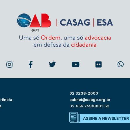
62 3238-2000
rência
oabnet@oabgo.org.br
s
02.656.759/0001-52