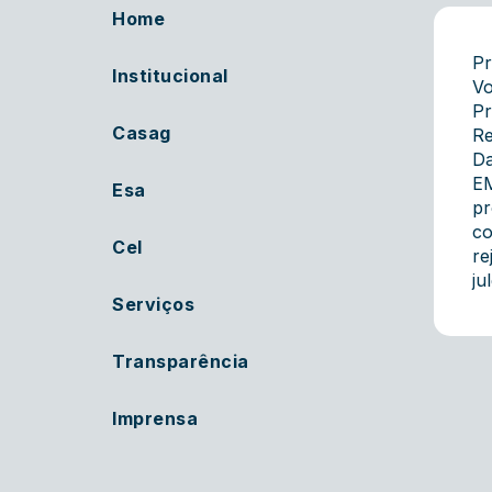
Home
Pr
Institucional
Vo
Pr
Casag
Re
Da
EM
Esa
pr
co
Cel
re
ju
Serviços
Transparência
Imprensa