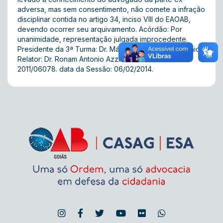
adversa, mas sem consentimento, não comete a infração
disciplinar contida no artigo 34, inciso VIII do EAOAB,
devendo ocorrer seu arquivamento. Acórdão: Por
unanimidade, representação julgada improcedente.
Presidente da 3ª Turma: Dr. Mário José de Moura Júnior.
Relator: Dr. Ronam Antonio Azzi Filho. Processo nº:
2011/06078. data da Sessão: 06/02/2014.