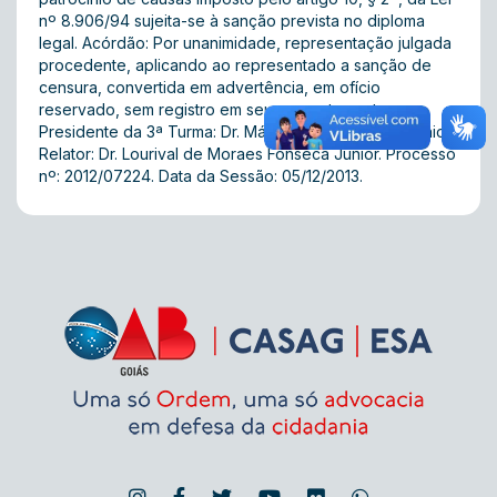
nº 8.906/94 sujeita-se à sanção prevista no diploma
legal. Acórdão: Por unanimidade, representação julgada
procedente, aplicando ao representado a sanção de
censura, convertida em advertência, em ofício
reservado, sem registro em seus assentamentos.
Presidente da 3ª Turma: Dr. Mário José de Moura Júnior.
Relator: Dr. Lourival de Moraes Fonseca Júnior. Processo
nº: 2012/07224. Data da Sessão: 05/12/2013.