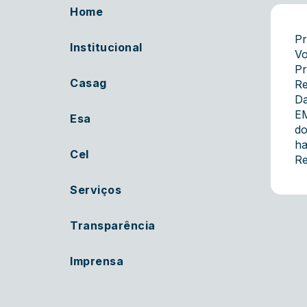
Home
Pr
Institucional
Vo
Pr
Casag
Re
Da
EM
Esa
do
ha
Cel
Re
Serviços
Transparência
Imprensa