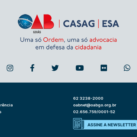
62 3238-2000
rência
oabnet@oabgo.org.br
s
02.656.759/0001-52