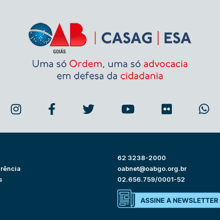
62 3238-2000
rência
oabnet@oabgo.org.br
s
02.656.759/0001-52