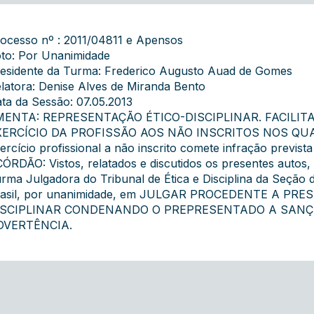
ocesso nº : 2011/04811 e Apensos
to: Por Unanimidade
esidente da Turma: Frederico Augusto Auad de Gomes
latora: Denise Alves de Miranda Bento
ta da Sessão: 07.05.2013
MENTA: REPRESENTAÇÃO ÉTICO-DISCIPLINAR. FACILIT
ERCÍCIO DA PROFISSÃO AOS NÃO INSCRITOS NOS QUADR
ercício profissional a não inscrito comete infração prevista 
ÓRDÃO: Vistos, relatados e discutidos os presentes autos
rma Julgadora do Tribunal de Ética e Disciplina da Seçã
rasil, por unanimidade, em JULGAR PROCEDENTE A PR
ISCIPLINAR CONDENANDO O PREPRESENTADO A SANÇ
DVERTÊNCIA.