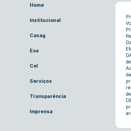
Home
Pr
Institucional
Vo
Pr
Casag
Re
Da
E
Esa
DA
de
Cel
Ad
da
Serviços
pr
re
de
Transparência
D
pr
Imprensa
ar