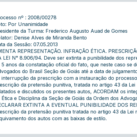
ocesso nº : 2008/00278
to: Por Unanimidade
esidente da Turma: Frederico Augusto Auad de Gomes
lator: Denise Alves de Miranda Bento
ta da Sessão: 07.05.2013
MENTA REPRESENTAÇÃO. INFRAÇÃO ÉTICA. PRESCRIÇÃO
 LEI N° 8.906/94. Deve ser extinta a punibilidade dos repr
 5 anos da constatação oficial do fato, que neste caso s
vogados do Brasil Seção de Goiás até a data de julgamento
 interrupção da prescrição com a instauração do processo 
escrição da pretensão punitiva, tratada no artigo 43 da Le
latados e discutidos os presentes autos, ACORDAM os inte
 Ética e Disciplina da Seção de Goiás da Ordem dos Advog
ECLARAR EXTINTA A EVENTUAL PUNIBILIDADE DOS REPR
escrição da pretensão punitiva tratada no artigo 43 da Lei
quivamento dos autos com as baixas de estilo.