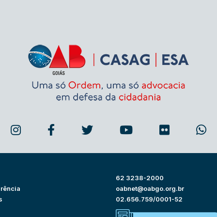
62 3238-2000
rência
oabnet@oabgo.org.br
s
02.656.759/0001-52