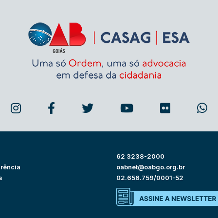
62 3238-2000
rência
oabnet@oabgo.org.br
s
02.656.759/0001-52