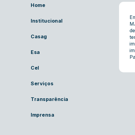
Home
E
Institucional
MA
de
Casag
te
im
im
Esa
Pa
Cel
Serviços
Transparência
Imprensa