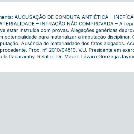
menta: AUCUSAÇÃO DE CONDUTA ANTIÉTICA – INEFÍC
TERIALIDADE – INFRAÇÃO NÃO COMPROVADA – A repres
ve estar instruída com provas. Alegações genéricas depro
m potencialidade para materializar a imputação disciplina
putação. Ausência de materialidade dos fatos alegados. A
procedente. Proc. nº 2010/04519. V.U. Presidente em exerc
ula Itacaramby. Relator: Dr. Mauro Lázaro Gonzaga Jayme.