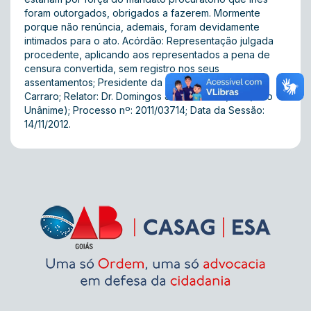
foram outorgados, obrigados a fazerem. Mormente
porque não renúncia, ademais, foram devidamente
intimados para o ato. Acórdão: Representação julgada
procedente, aplicando aos representados a pena de
censura convertida, sem registro nos seus
assentamentos; Presidente da 5ª Turma: Dr. Fábio
Carraro; Relator: Dr. Domingos José de Brito; V.U.(voto
Unânime); Processo nº: 2011/03714; Data da Sessão:
14/11/2012.