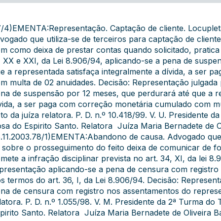
/4)EMENTA:Representação. Captação de cliente. Locupletaç
vogado que utiliza-se de terceiros para captação de clientes
m como deixa de prestar contas quando solicitado, pratica a
, XX e XXI, da Lei 8.906/94, aplicando-se a pena de suspe
e a representada satisfaça integralmente a dívida, a ser
m multa de 02 anuidades. Decisão: Representação julgada
na de suspensão por 12 meses, que perdurará até que a re
vida, a ser paga com correção monetária cumulado com mu
to da juíza relatora. P. D. n.º 10.418/99. V. U. President
sa do Espirito Santo. Relatora  Juíza Maria Bernadete de 
.11.2003.78/1)EMENTA:Abandono de causa. Advogado que r
 sobre o prosseguimento do feito deixa de comunicar de fo
mete a infração disciplinar prevista no art. 34, XI, da lei 
presentação aplicando-se a pena de censura com registro
s termos do art. 36, I, da Lei 8.906/94. Decisão: Represen
na de censura com registro nos assentamentos do represe
latora. P. D. n.º 1.055/98. V. M. Presidente da 2ª Turma 
pirito Santo. Relatora  Juíza Maria Bernadete de Oliveira 