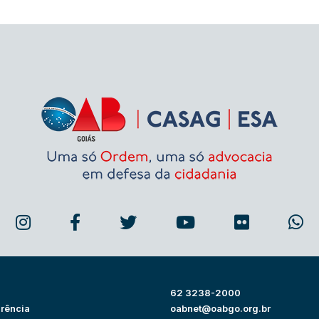
62 3238-2000
rência
oabnet@oabgo.org.br