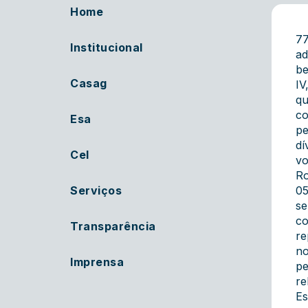
Home
77
Institucional
ad
be
Casag
IV
qu
co
Esa
pe
dí
Cel
vo
Ro
Serviços
05
se
co
Transparência
re
no
Imprensa
pe
re
Es