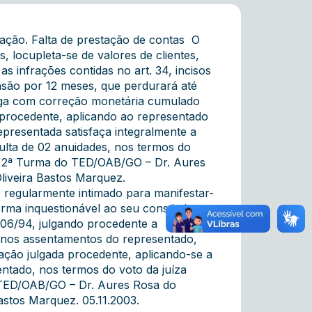
ão. Falta de prestação de contas  O
, locupleta-se de valores de clientes,
s infrações contidas no art. 34, incisos
nsão por 12 meses, que perdurará até
 paga com correção monetária cumulado
 procedente, aplicando ao representado
presentada satisfaça integralmente a
lta de 02 anuidades, nos termos do
e da 2ª Turma do TED/OAB/GO – Dr. Aures
Oliveira Bastos Marquez.
egularmente intimado para manifestar-
rma inquestionável ao seu constituinte,
8.906/94, julgando procedente a
 nos assentamentos do representado,
tação julgada procedente, aplicando-se a
ntado, nos termos do voto da juíza
do TED/OAB/GO – Dr. Aures Rosa do
Bastos Marquez. 05.11.2003.