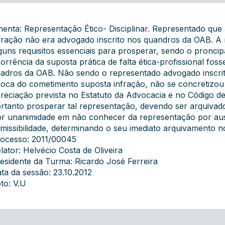
enta: Representação Ético- Disciplinar. Representado que
fração não era advogado inscrito nos quandros da OAB. A r
guns requisitos essenciais para prosperar, sendo o proncip
orrência da suposta prática de falta ética-profissional fosse
adros da OAB. Não sendo o representado advogado inscri
oca do cometimento suposta infração, não se concretizou a 
reciação prevista no Estatuto da Advocacia e no Código de
rtanto prosperar tal representação, devendo ser arquivad
r unanimidade em não conhecer da representação por aus
missibilidade, determinando o seu imediato arquivamento no
ocesso: 2011/00045
lator: Helvécio Costa de Oliveira
esidente da Turma: Ricardo José Ferreira
ta da sessão: 23.10.2012
to: V.U