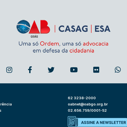
62 3238-2000
rência
oabnet@oabgo.org.br
s
02.656.759/0001-52