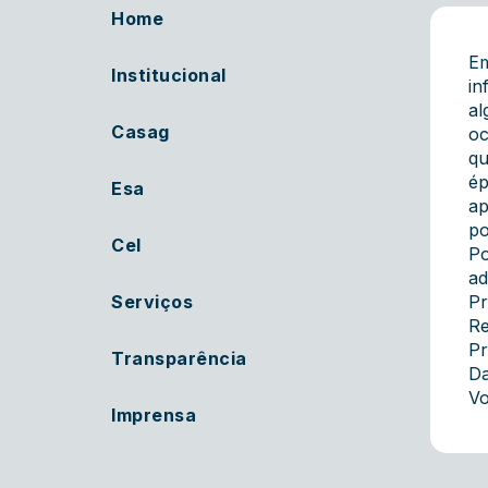
Home
Em
Institucional
in
al
Casag
oc
qu
ép
Esa
ap
po
Cel
Po
ad
Serviços
Pr
Re
Pr
Transparência
Da
Vo
Imprensa