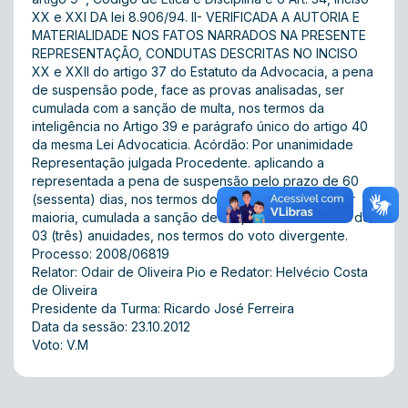
XX e XXI DA lei 8.906/94. II- VERIFICADA A AUTORIA E
MATERIALIDADE NOS FATOS NARRADOS NA PRESENTE
REPRESENTAÇÃO, CONDUTAS DESCRITAS NO INCISO
XX e XXII do artigo 37 do Estatuto da Advocacia, a pena
de suspensão pode, face as provas analisadas, ser
cumulada com a sanção de multa, nos termos da
inteligência no Artigo 39 e parágrafo único do artigo 40
da mesma Lei Advocaticia. Acórdão: Por unanimidade
Representação julgada Procedente. aplicando a
representada a pena de suspensão pelo prazo de 60
(sessenta) dias, nos termos do voto do relator , e por
maioria, cumulada a sanção de suspensão com multa de
03 (três) anuidades, nos termos do voto divergente.
Processo: 2008/06819
Relator: Odair de Oliveira Pio e Redator: Helvécio Costa
de Oliveira
Presidente da Turma: Ricardo José Ferreira
Data da sessão: 23.10.2012
Voto: V.M