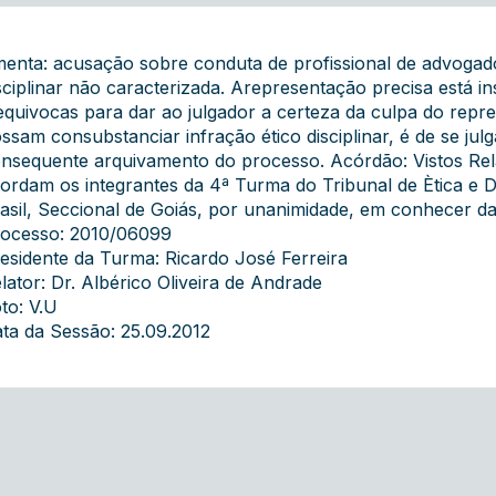
enta: acusação sobre conduta de profissional de advogado
sciplinar não caracterizada. Arepresentação precisa está in
equivocas para dar ao julgador a certeza da culpa do rep
ssam consubstanciar infração ético disciplinar, é de se j
nsequente arquivamento do processo. Acórdão: Vistos Rela
ordam os integrantes da 4ª Turma do Tribunal de Ètica e 
asil, Seccional de Goiás, por unanimidade, em conhecer da
ocesso: 2010/06099
esidente da Turma: Ricardo José Ferreira
lator: Dr. Albérico Oliveira de Andrade
to: V.U
ta da Sessão: 25.09.2012