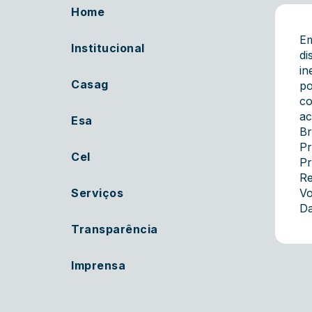
Home
Em
Institucional
di
in
Casag
po
co
ac
Esa
Br
Pr
Cel
Pr
Re
Serviços
Vo
Da
Transparência
Imprensa