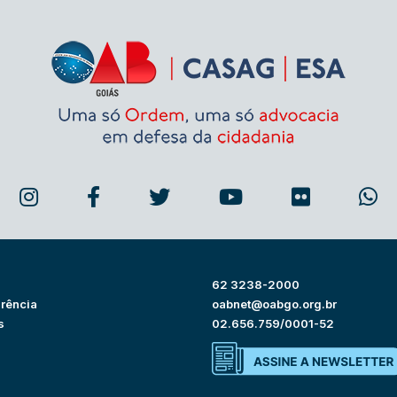
62 3238-2000
rência
oabnet@oabgo.org.br
s
02.656.759/0001-52