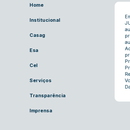
Home
E
Institucional
JU
au
Casag
pr
au
Ad
Esa
pr
Pr
Cel
Pr
Re
Serviços
Vo
Da
Transparência
Imprensa