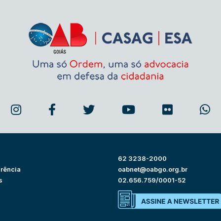
62 3238-2000
rência
oabnet@oabgo.org.br
s
02.656.759/0001-52