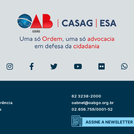
62 3238-2000
rência
oabnet@oabgo.org.br
s
02.656.759/0001-52