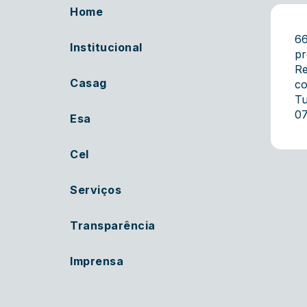
Home
66
Institucional
pr
Re
Casag
co
Tu
07
Esa
Cel
Serviços
Transparência
Imprensa