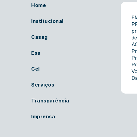
Home
E
Institucional
P
pr
Casag
de
A
Pr
Esa
Pr
Re
Cel
Vo
Da
Serviços
Transparência
Imprensa