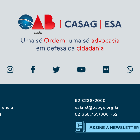
62 3238-2000
rência
oabnet@oabgo.org.br
s
02.656.759/0001-52