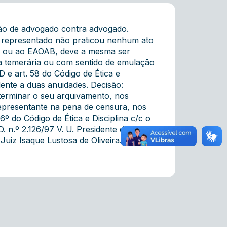
o de advogado contra advogado.
 representado não praticou nenhum ato
 e/ ou ao EAOAB, deve a mesma ser
a temerária ou com sentido de emulação
 e art. 58 do Código de Ética e
ente a duas anuidades. Decisão:
terminar o seu arquivamento, nos
epresentante na pena de censura, nos
 6º do Código de Ética e Disciplina c/c o
D. n.º 2.126/97 V. U. Presidente da 1ª
uiz Isaque Lustosa de Oliveira.