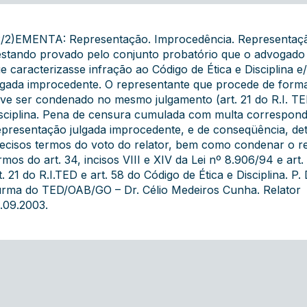
/2)EMENTA: Representação. Improcedência. Representaçã
stando provado pelo conjunto probatório que o advogado
e caracterizasse infração ao Código de Ética e Disciplina
lgada improcedente. O representante que procede de form
ve ser condenado no mesmo julgamento (art. 21 do R.I. TED
sciplina. Pena de censura cumulada com multa correspond
presentação julgada improcedente, e de conseqüência, de
ecisos termos do voto do relator, bem como condenar o r
rmos do art. 34, incisos VIII e XIV da Lei nº 8.906/94 e art.
t. 21 do R.I.TED e art. 58 do Código de Ética e Disciplina. P. 
rma do TED/OAB/GO – Dr. Célio Medeiros Cunha. Relator  J
.09.2003.