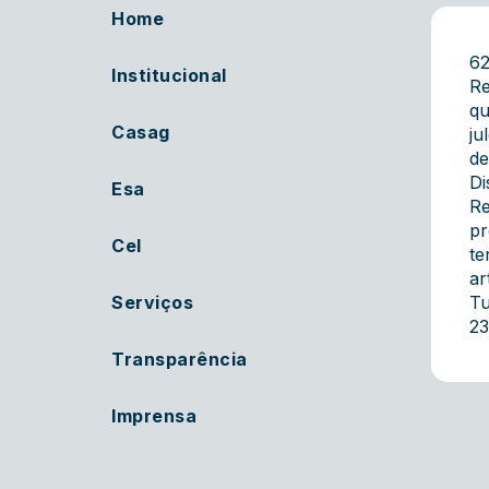
Home
62
Institucional
Re
qu
Casag
ju
de
Di
Esa
Re
pr
Cel
te
ar
Serviços
Tu
23
Transparência
Imprensa