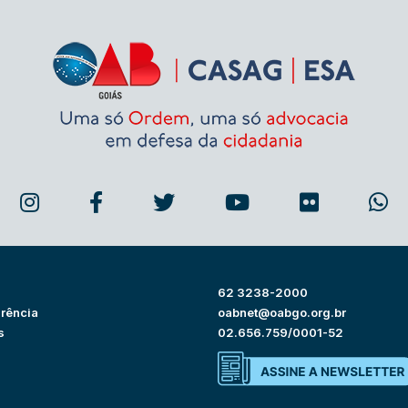
62 3238-2000
rência
oabnet@oabgo.org.br
s
02.656.759/0001-52