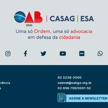
62 3238-2000
rência
oabnet@oabgo.org.br
s
02.656.759/0001-52