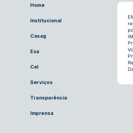
Home
EM
Institucional
re
po
Casag
I
Pr
Vo
Esa
Pr
Re
Cel
Da
Serviços
Transparência
Imprensa