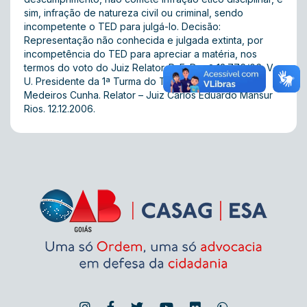
sim, infração de natureza civil ou criminal, sendo
incompetente o TED para julgá-lo. Decisão:
Representação não conhecida e julgada extinta, por
incompetência do TED para apreciar a matéria, nos
termos do voto do Juiz Relator. P. E. D. n.º 13.776/06. V.
U. Presidente da 1ª Turma do TED/OAB/GO – Dr. Célio
Medeiros Cunha. Relator – Juiz Carlos Eduardo Mansur
Rios. 12.12.2006.