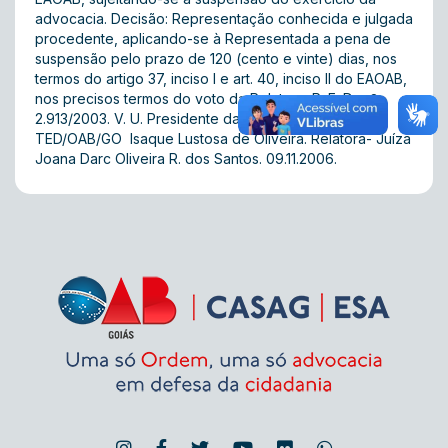
advocacia. Decisão: Representação conhecida e julgada
procedente, aplicando-se à Representada a pena de
suspensão pelo prazo de 120 (cento e vinte) dias, nos
termos do artigo 37, inciso I e art. 40, inciso II do EAOAB,
nos precisos termos do voto da Relatora. P. E. D. n.º
2.913/2003. V. U. Presidente da 3ª Turma do
TED/OAB/GO  Isaque Lustosa de Oliveira. Relatora- Juíza
Joana Darc Oliveira R. dos Santos. 09.11.2006.