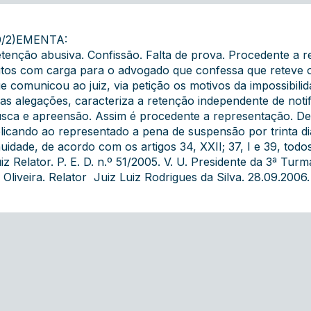
0/2)EMENTA:
tenção abusiva. Confissão. Falta de prova. Procedente a 
tos com carga para o advogado que confessa que reteve 
e comunicou ao juiz, via petição os motivos da impossibil
as alegações, caracteriza a retenção independente de not
sca e apreensão. Assim é procedente a representação. De
licando ao representado a pena de suspensão por trinta 
uidade, de acordo com os artigos 34, XXII; 37, I e 39, tod
iz Relator. P. E. D. n.º 51/2005. V. U. Presidente da 3ª T
 Oliveira. Relator  Juiz Luiz Rodrigues da Silva. 28.09.2006.