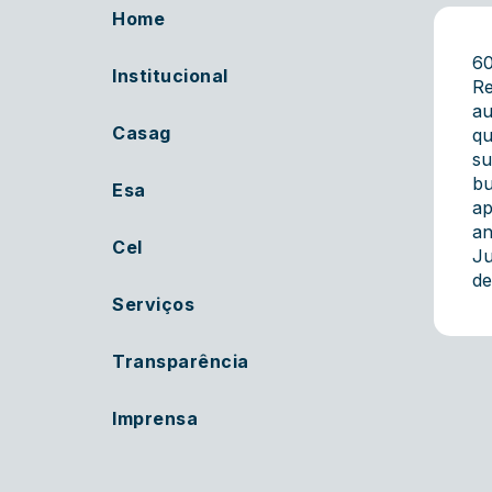
Home
6
Institucional
Re
au
Casag
qu
su
bu
Esa
ap
an
Cel
Ju
de
Serviços
Transparência
Imprensa