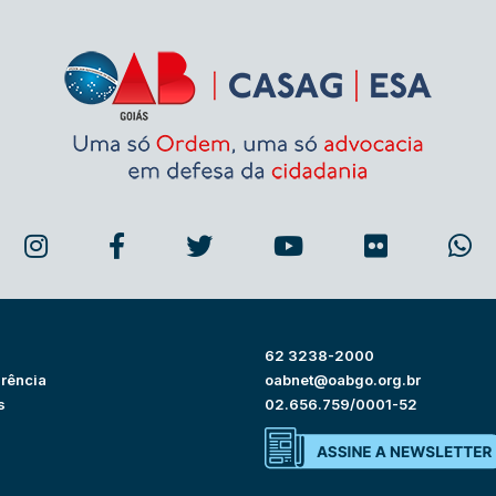
62 3238-2000
rência
oabnet@oabgo.org.br
s
02.656.759/0001-52