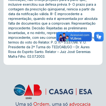
inclusive exercitou sua defesa prévia. II- O prazo para a
contagem da prescrição qüinqüenal, reinicia a partir da
data da notificação válida. III- É improcedente a
representação, quando esta é apresentada por absoluta
falta de documentos que a comprovam. Representação
improcedente. Decisão: Rejeitadas as preliminares
levantadas, e no mérito, representação julgada
improcedente, com seu conseqüente arquivamento, nos
termos do voto do Relator. P. D. n.º 5.537/98. V. U.
Presidente da 2ª Turma do TED/OAB/GO – Dr. Aures
Rosa do Espirito Santo. Relator – Juiz José Geremias
Mafra Filho. 02.07.2003.