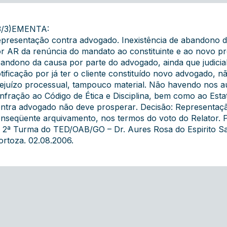
3/3)EMENTA:
epresentação contra advogado. Inexistência de abandono d
r AR da renúncia do mandato ao constituinte e ao novo pr
andono da causa por parte do advogado, ainda que judicia
tificação por já ter o cliente constituído novo advogado,
ejuízo processual, tampouco material. Não havendo nos au
infração ao Código de Ética e Disciplina, bem como ao Est
ntra advogado não deve prosperar. Decisão: Representaç
nseqüente arquivamento, nos termos do voto do Relator. P. 
 2ª Turma do TED/OAB/GO – Dr. Aures Rosa do Espirito Sant
rtoza. 02.08.2006.