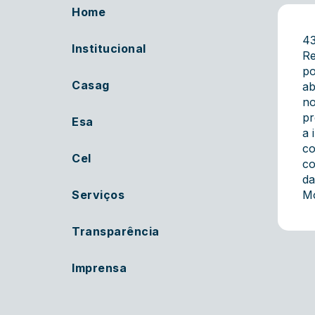
Home
4
Institucional
R
po
Casag
ab
no
pr
Esa
a 
co
Cel
co
da
Serviços
Mo
Transparência
Imprensa