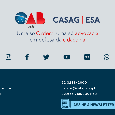
62 3238-2000
rência
oabnet@oabgo.org.br
s
02.656.759/0001-52