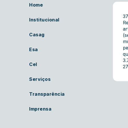
Home
3
Institucional
Re
ar
Casag
(s
mu
pe
Esa
qu
3.
Cel
27
Serviços
Transparência
Imprensa