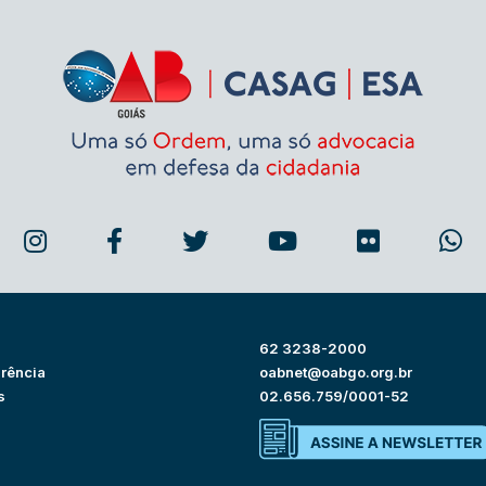
62 3238-2000
rência
oabnet@oabgo.org.br
s
02.656.759/0001-52