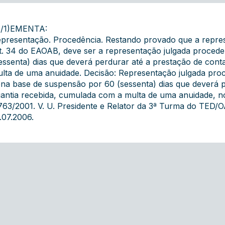
7/1)EMENTA:
presentação. Procedência. Restando provado que a represe
t. 34 do EAOAB, deve ser a representação julgada proced
essenta) dias que deverá perdurar até a prestação de con
lta de uma anuidade. Decisão: Representação julgada proc
na base de suspensão por 60 (sessenta) dias que deverá p
antia recebida, cumulada com a multa de uma anuidade, nos
763/2001. V. U. Presidente e Relator da 3ª Turma do TED/O
.07.2006.