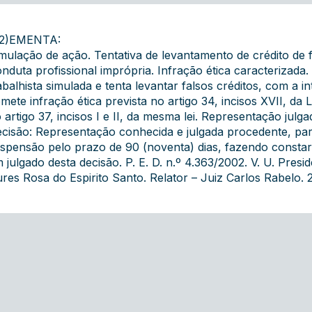
/2)EMENTA:
mulação de ação. Tentativa de levantamento de crédito de 
nduta profissional imprópria. Infração ética caracteriza
abalhista simulada e tenta levantar falsos créditos, com a i
mete infração ética prevista no artigo 34, incisos XVII, da
 artigo 37, incisos I e II, da mesma lei. Representação jul
cisão: Representação conhecida e julgada procedente, par
spensão pelo prazo de 90 (noventa) dias, fazendo constar
 julgado desta decisão. P. E. D. n.º 4.363/2002. V. U. Pre
res Rosa do Espirito Santo. Relator – Juiz Carlos Rabelo. 