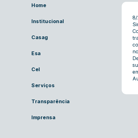
Home
8
Institucional
Si
Co
Casag
tr
co
no
Esa
De
su
Cel
em
Au
Serviços
Transparência
Imprensa