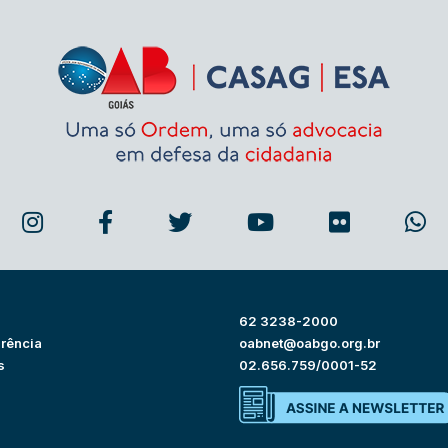
62 3238-2000
rência
oabnet@oabgo.org.br
s
02.656.759/0001-52