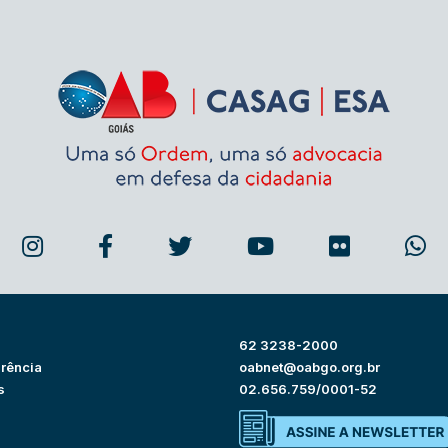
62 3238-2000
rência
oabnet@oabgo.org.br
s
02.656.759/0001-52