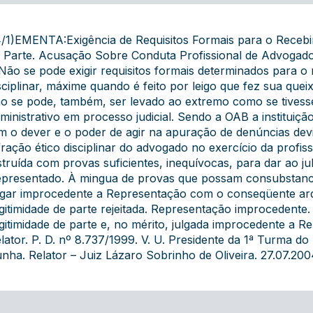
/1)EMENTA:Exigência de Requisitos Formais para o Recebim
 Parte. Acusação Sobre Conduta Profissional de Advogado.
 Não se pode exigir requisitos formais determinados para 
sciplinar, máxime quando é feito por leigo que fez sua que
o se pode, também, ser levado ao extremo como se tives
ministrativo em processo judicial. Sendo a OAB a instituiç
m o dever e o poder de agir na apuração de denúncias de
fração ético disciplinar do advogado no exercício da profiss
struída com provas suficientes, inequívocas, para dar ao j
presentado. À mingua de provas que possam consubstanciar 
lgar improcedente a Representação com o conseqüente arq
egitimidade de parte rejeitada. Representação improcedente. 
egitimidade de parte e, no mérito, julgada improcedente a 
lator. P. D. nº 8.737/1999. V. U. Presidente da 1ª Turma 
nha. Relator – Juiz Lázaro Sobrinho de Oliveira. 27.07.200