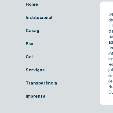
Home
34
Institucional
de
I 
Casag
di
nã
ad
Esa
te
in
Cel
in
Re
Serviços
ju
il
il
Transparência
Re
Cu
Imprensa