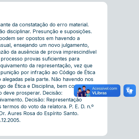
ante da constatação do erro material.
o disciplinar. Presunção e suposições.
e podem ser opostos em havendo a
ssual, ensejando um novo julgamento,
azão da ausência de prova imprescindível
o processo provas suficientes para
 arquivamento da representação, vez que
e punição por infração ao Código de Ética
o alegadas pela parte. Não havendo nos
igo de Ética e Disciplina, bem como ao
 deve prosperar. Decisão:
uivamento. Decisão: Representação
ermos do voto da relatora. P. E. D. n.º
r. Aures Rosa do Espírito Santo.
.12.2005.