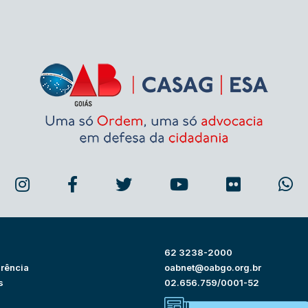
62 3238-2000
rência
oabnet@oabgo.org.br
s
02.656.759/0001-52