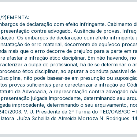
5/2)EMENTA:
bargos de declaração com efeito infringente. Cabimento di
presentação contra advogado. Ausência de provas. Infraçã
dação. Os embargos de declaração com efeito infringent
nstatação de erro material, decorrente de equívoco proce
nda mais que o erro decorre de prejuízo para a parte em r
ra afastar a infração ético disciplinar. Em não havendo, n
racterizar a culpa do profissional, há de se determinar o
processo ético disciplinar, ao apurar a conduta passível d
Disciplina, não pode basear-se em presunção ou suposiçã
tos provas suficientes para caracterizar a infração ao Cód
tatuto da Advocacia, a representação contra advogado não
presentação julgada improcedente, determinando seu arq
lgada improcedente, determinando o seu arquivamento, nos t
240/2003. V. U. Presidente da 2ª Turma do TED/OAB/GO – D
latora  Juíza Scheilla de Almeida Mortoza N. Rodrigues. 14