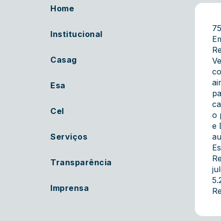
Home
7
Institucional
Em
Re
Casag
Ve
co
ai
Esa
pa
ca
Cel
o 
e 
Serviços
au
Es
Re
Transparência
ju
5.
Imprensa
Re