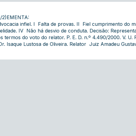
2/2)EMENTA:
vocacia infiel. I  Falta de provas. II  Fiel cumprimento do
delidade. IV  Não há desvio de conduta. Decisão: Represen
s termos do voto do relator. P. E. D. n.º 4.490/2000. V. 
Dr. Isaque Lustosa de Oliveira. Relator  Juiz Amadeu Gustav