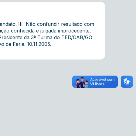
 mandato. III  Não confundir resultado com
tação conhecida e julgada improcedente,
U. Presidente da 3ª Turma do TED/OAB/GO
o de Faria. 10.11.2005.