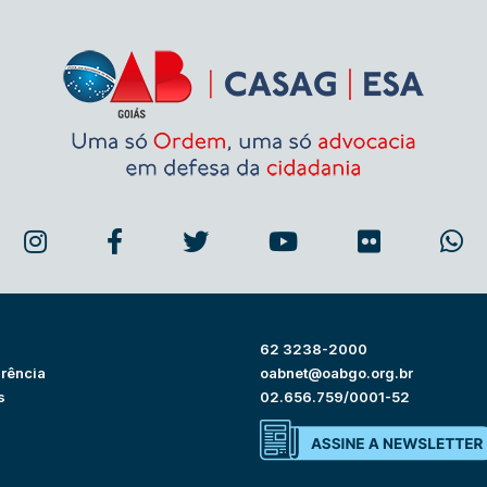
62 3238-2000
rência
oabnet@oabgo.org.br
s
02.656.759/0001-52