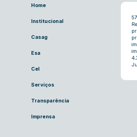
Home
5
Institucional
Re
pr
Casag
pr
im
im
Esa
4.
Ju
Cel
Serviços
Transparência
Imprensa