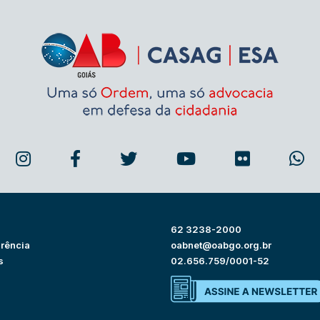
62 3238-2000
rência
oabnet@oabgo.org.br
s
02.656.759/0001-52