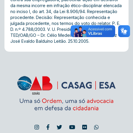
da mesma incorre em infração ético-disciplinar elencada
no inciso I, do art. 34, da Lei 8.906/94. Representação
procedente. Decisão: Representação conhecida e
julgada procedente, nos termos do voto do relator. P. E.
D. n.º 4.788/2003. V. U. Presidente da 1ª Turma do
TED/OAB/GO – Dr. Célio Medeiros Cunha. Relator  Juiz
José Evaldo Balduíno Leitão. 25.10.2005.