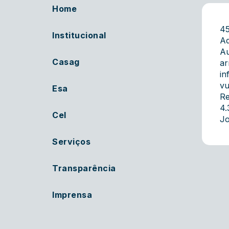
Home
4
Institucional
Ad
Au
Casag
ar
in
vu
Esa
Re
4.
Cel
Jo
Serviços
Transparência
Imprensa