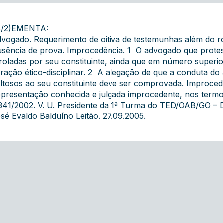
5/2)EMENTA:
vogado. Requerimento de oitiva de testemunhas além do rol 
sência de prova. Improcedência. 1  O advogado que protes
roladas por seu constituinte, ainda que em número superio
fração ético-disciplinar. 2  A alegação de que a conduta d
ltosos ao seu constituinte deve ser comprovada. Improced
presentação conhecida e julgada improcedente, nos termos d
341/2002. V. U. Presidente da 1ª Turma do TED/OAB/GO – Dr
sé Evaldo Balduíno Leitão. 27.09.2005.