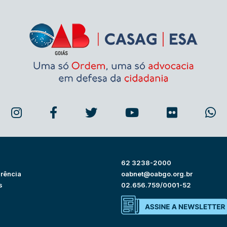
62 3238-2000
rência
oabnet@oabgo.org.br
s
02.656.759/0001-52