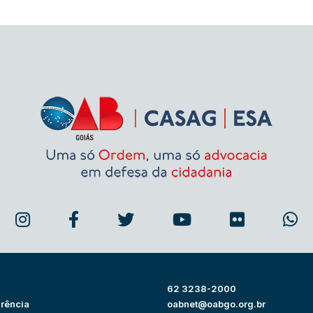
62 3238-2000
rência
oabnet@oabgo.org.br