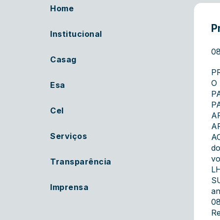
Home
P
Institucional
08
Casag
P
O
Esa
P
P
Cel
A
A
Serviços
AC
do
vo
Transparência
LH
SU
Imprensa
an
08
Re