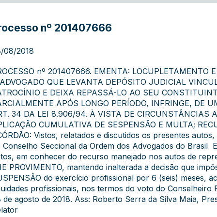
rocesso nº 201407666
/08/2018
ROCESSO nº 201407666. EMENTA: LOCUPLETAMENTO E
 ADVOGADO QUE LEVANTA DEPÓSITO JUDICIAL VINCU
ATROCÍNIO E DEIXA REPASSÁ-LO AO SEU CONSTITUIN
ARCIALMENTE APÓS LONGO PERÍODO, INFRINGE, DE UMA
RT. 34 DA LEI 8.906/94. À VISTA DE CIRCUNSTÂNCIAS
PLICAÇÃO CUMULATIVA DE SESPENSÃO E MULTA; REC
ÓRDÃO: Vistos, relatados e discutidos os presentes auto
 Conselho Seccional da Ordem dos Advogados do Brasil  E
tos, em conhecer do recurso manejado nos autos de repre
E PROVIMENTO, mantendo inalterada a decisão que impôs
SPENSÃO do exercício profissional por 6 (seis) meses, acr
uidades profissionais, nos termos do voto do Conselheiro R
 de agosto de 2018. Ass: Roberto Serra da Silva Maia, 
lator