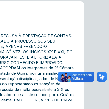
 RECUSA À PRESTAÇÃO DE CONTAS.
LADO A PROCESSO SOB SEU
TE, APENAS FAZENDO-O
 SÓ VEZ, OS INCISOS XX E XXI, DO
 AGRAVANTES, É AUTORIZADA A
URSO CONHECIDO E IMPROVIDO.
s, ACORDAM os integrantes da 2ª Câmara
stado de Goiás, por unanimidade de
sentação disciplinar, a fim de NEGAR-
 ao representado as sanções de
escida de multa equivalente a 3 (três)
elator, que a este se incorpora. Goiânia,
Presidente. PAULO GONÇALVES DE PAIVA,