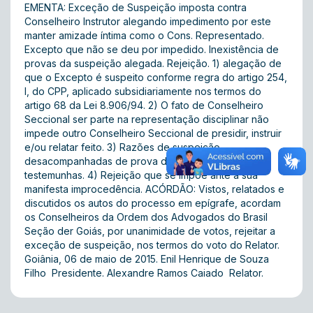
EMENTA: Exceção de Suspeição imposta contra
Conselheiro Instrutor alegando impedimento por este
manter amizade íntima como o Cons. Representado.
Excepto que não se deu por impedido. Inexistência de
provas da suspeição alegada. Rejeição. 1) alegação de
que o Excepto é suspeito conforme regra do artigo 254,
I, do CPP, aplicado subsidiariamente nos termos do
artigo 68 da Lei 8.906/94. 2) O fato de Conselheiro
Seccional ser parte na representação disciplinar não
impede outro Conselheiro Seccional de presidir, instruir
e/ou relatar feito. 3) Razões de suspeição
desacompanhadas de prova documental e de rol de
testemunhas. 4) Rejeição que se impõe ante a sua
manifesta improcedência. ACÓRDÃO: Vistos, relatados e
discutidos os autos do processo em epígrafe, acordam
os Conselheiros da Ordem dos Advogados do Brasil 
Seção der Goiás, por unanimidade de votos, rejeitar a
exceção de suspeição, nos termos do voto do Relator.
Goiânia, 06 de maio de 2015. Enil Henrique de Souza
Filho  Presidente. Alexandre Ramos Caiado  Relator.