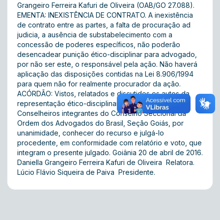
Grangeiro Ferreira Kafuri de Oliveira (OAB/GO 27.088).
EMENTA: INEXISTÊNCIA DE CONTRATO. A inexistência
de contrato entre as partes, a falta de procuração ad
judicia, a ausência de substabelecimento com a
concessão de poderes específicos, não poderão
desencadear punição ético-disciplinar para advogado,
por não ser este, o responsável pela ação. Não haverá
aplicação das disposições contidas na Lei 8.906/1994
para quem não for realmente procurador da ação.
ACÓRDÃO: Vistos, relatados e discutidos os autos da
representação ético-disciplinar, acordam os
Conselheiros integrantes do Conselho Seccional da
Ordem dos Advogados do Brasil, Seção Goiás, por
unanimidade, conhecer do recurso e julgá-lo
procedente, em conformidade com relatório e voto, que
integram o presente julgado. Goiânia 20 de abril de 2016.
Daniella Grangeiro Ferreira Kafuri de Oliveira  Relatora.
Lúcio Flávio Siqueira de Paiva  Presidente.