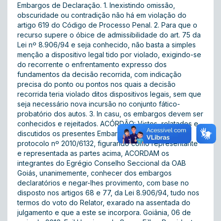
Embargos de Declaração. 1. Inexistindo omissão,
obscuridade ou contradição não há em violação do
artigo 619 do Código de Processo Penal. 2. Para que o
recurso supere o óbice de admissibilidade do art. 75 da
Lei nº 8.906/94 e seja conhecido, não basta a simples
menção a dispositivo legal tido por violado, exigindo-se
do recorrente o enfrentamento expresso dos
fundamentos da decisão recorrida, com indicação
precisa do ponto ou pontos nos quais a decisão
recorrida teria violado ditos dispositivos legais, sem que
seja necessário nova incursão no conjunto fático-
probatório dos autos. 3. In casu, os embargos devem ser
conhecidos e rejeitados. ACÓRDÃO: Vistos, relatados e
discutidos os presentes Embargos de Declaração,
protocolo nº 2010/6132, figurando como representante
e representada as partes acima, ACORDAM os
integrantes do Egrégio Conselho Seccional da OAB
Goiás, unanimemente, conhecer dos embargos
declaratórios e negar-lhes provimento, com base no
disposto nos artigos 68 e 77, da Lei 8.906/94, tudo nos
termos do voto do Relator, exarado na assentada do
julgamento e que a este se incorpora. Goiânia, 06 de