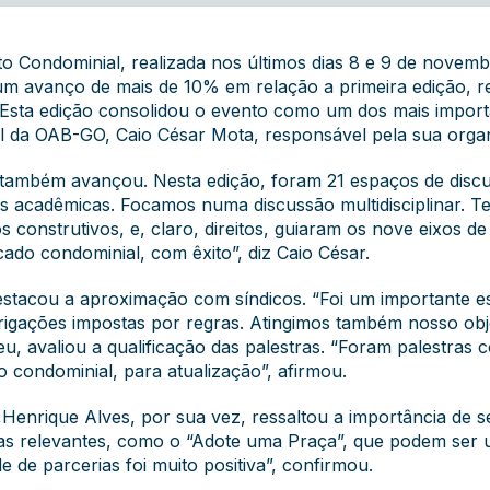
o Condominial, realizada nos últimos dias 8 e 9 de novem
 um avanço de mais de 10% em relação a primeira edição, 
Esta edição consolidou o evento como um dos mais importa
al da OAB-GO, Caio César Mota, responsável pela sua orga
também avançou. Nesta edição, foram 21 espaços de discus
s acadêmicas. Focamos numa discussão multidisciplinar. T
s construtivos, e, claro, direitos, guiaram os nove eixos 
ado condominial, com êxito”, diz Caio César.
estacou a aproximação com síndicos. “Foi um importante es
rigações impostas por regras. Atingimos também nosso objet
u, avaliou a qualificação das palestras. “Foram palestras 
 condominial, para atualização”, afirmou.
,Henrique Alves, por sua vez, ressaltou a importância de s
ivas relevantes, como o “Adote uma Praça”, que podem ser u
 de parcerias foi muito positiva”, confirmou.