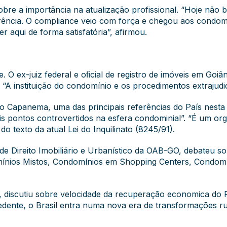
re a importância na atualização profissional. “Hoje não b
arência. O compliance veio com força e chegou aos condo
r aqui de forma satisfatória”, afirmou.
 O ex-juiz federal e oﬁcial de registro de imóveis em Goiâ
“A instituição do condomínio e os procedimentos extrajudici
 Capanema, uma das principais referências do País nesta 
is pontos controvertidos na esfera condominial”. “É um orgu
do texto da atual Lei do Inquilinato (8245/91).
 Direito Imobiliário e Urbanístico da OAB-GO, debateu sob
ínios Mistos, Condomínios em Shopping Centers, Condomí
vez, discutiu sobre velocidade da recuperação economica do 
ecedente, o Brasil entra numa nova era de transformações 