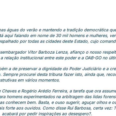
imas águas do verão e mantendo a tradição democrática que
s está aqui falando em nome de 30 mil homens e mulheres, v
o espalhado por todas as cidades deste Estado, cujo comand
sembargador Vítor Barboza Lenza, afianço o nosso respeit
 relação institucional entre este poder e a OAB-GO no últ
bém a de preservar a dignidade do Poder Judiciário e a cr
. Sempre procurei desta tribuna fazer isto, ainda que, re
nstrutivas em vários momentos.
Chaves e Rogério Arédio Ferreira, a tarefa que ora assu
 para homens experimentados na arbitragem das lidas forense
 as conhecem bem. Basta, e ouso sugerir, aguçar olhos e o
is forte aos ouvidos. Como disse Rui Barbosa, certa vez:
, acabará por pedir inspirações ao desespero?.