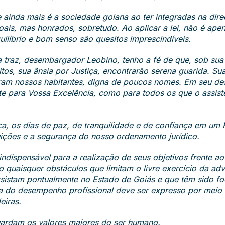
e ainda mais é a sociedade goiana ao ter integradas na dir
soais, mas honrados, sobretudo. Ao aplicar a lei, não é apen
ilíbrio e bom senso são quesitos imprescindíveis.
traz, desembargador Leobino, tenho a fé de que, sob sua 
tos, sua ânsia por Justiça, encontrarão serena guarida. Sua
am nossos habitantes, digna de poucos nomes. Em seu de
e para Vossa Excelência, como para todos os que o assis
 os dias de paz, de tranquilidade e de confiança em um P
tuições e a segurança do nosso ordenamento jurídico.
ndispensável para a realização de seus objetivos frente ao 
quaisquer obstáculos que limitam o livre exercício da adv
ersistam pontualmente no Estado de Goiás e que têm sido fo
 do desempenho profissional deve ser expresso por meio d
eiras.
guardam os valores maiores do ser humano.