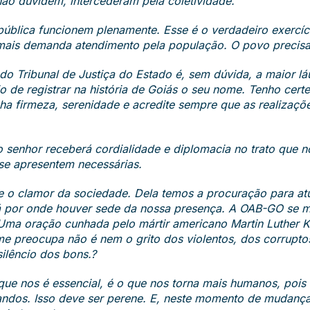
ão duvidem, intercederam pela coletividade.
ública funcionem plenamente. Esse é o verdadeiro exercíc
 mais demanda atendimento pela população. O povo precisa 
o Tribunal de Justiça do Estado é, sem dúvida, a maior lá
de registrar na história de Goiás o seu nome. Tenho cert
ha firmeza, serenidade e acredite sempre que as realizaç
o senhor receberá cordialidade e diplomacia no trato que
 se apresentem necessárias.
e o clamor da sociedade. Dela temos a procuração para 
rá por onde houver sede da nossa presença. A OAB-GO se
ma oração cunhada pelo mártir americano Martin Luther K
 me preocupa não é nem o grito dos violentos, dos corrupto
ilêncio dos bons.?
ue nos é essencial, é o que nos torna mais humanos, pois 
randos. Isso deve ser perene. E, neste momento de mudanç