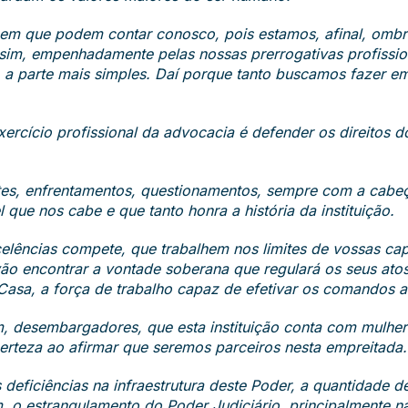
m que podem contar conosco, pois estamos, afinal, ombr
sim, empenhadamente pelas nossas prerrogativas profission
, a parte mais simples. Daí porque tanto buscamos fazer em
ercício profissional da advocacia é defender os direitos do
tes, enfrentamentos, questionamentos, sempre com a cabeç
ue nos cabe e que tanto honra a história da instituição.
celências compete, que trabalhem nos limites de vossas c
ão encontrar a vontade soberana que regulará os seus atos
Casa, a força de trabalho capaz de efetivar os comandos 
m, desembargadores, que esta instituição conta com mulh
certeza ao afirmar que seremos parceiros nesta empreitada.
 deficiências na infraestrutura deste Poder, a quantidade d
o estrangulamento do Poder Judiciário, principalmente na 