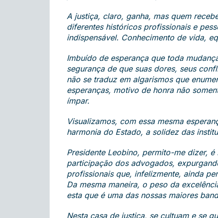
A justiça, claro, ganha, mas quem receb
diferentes históricos profissionais e pes
indispensável. Conhecimento de vida, equ
Imbuído de esperança que toda mudança 
segurança de que suas dores, seus confli
não se traduz em algarismos que enumer
esperanças, motivo de honra não soment
ímpar.
Visualizamos, com essa mesma esperança,
harmonia do Estado, a solidez das insti
Presidente Leobino, permito-me dizer, é i
participação dos advogados, expurgando 
profissionais que, infelizmente, ainda p
Da mesma maneira, o peso da excelência
esta que é uma das nossas maiores band
Nesta casa de justiça, se cultuam e se 