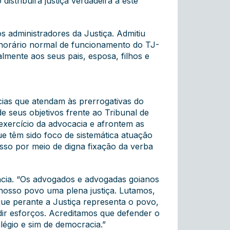
stribuirá justiça verdadeira a este
 administradores da Justiça. Admitiu
ao horário normal de funcionamento do TJ-
lmente aos seus pais, esposa, filhos e
cias que atendam às prerrogativas do
e seus objetivos frente ao Tribunal de
 exercício da advocacia e afrontem as
ue têm sido foco de sistemática atuação
sso por meio de digna fixação da verba
acia. “Os advogados e advogadas goianos
nosso povo uma plena justiça. Lutamos,
que perante a Justiça representa o povo,
dir esforços. Acreditamos que defender o
ilégio e sim de democracia.”