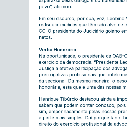
espera-se delas diálogo e compreensão m
povo”, afirmou.
Em seu discurso, por sua, vez, Leobino 
rediscutir medidas que têm sido alvo de 
GO. O presidente do Judiciário goiano e
netos.
Verba Honorária
Na oportunidade, o presidente da OAB-GO
exercício da democracia. “Presidente Leo
Justiça a efetiva participação dos advog
prerrogativas profissionais que, infeliz
da seccional. Da mesma maneira, o peso
honorária, esta que é uma das nossas mai
Henrique Tibúrcio destacou ainda a imp
sabem que podem contar conosco, pois e
sim, empenhadamente pelas nossas prerro
a parte mais simples. Daí porque tanto 
direito do exercício profissional da advo