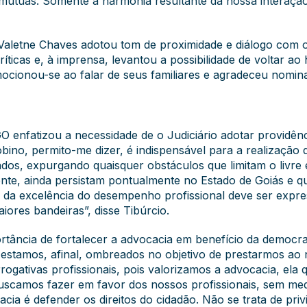
útuas. Somente a harmonia resultante da nossa interação di
Valetne Chaves adotou tom de proximidade e diálogo com os
críticas e, à imprensa, levantou a possibilidade de voltar 
mocionou-se ao falar de seus familiares e agradeceu nomina
 enfatizou a necessidade de o Judiciário adotar providên
bino, permito-me dizer, é indispensável para a realização d
ados, expurgando quaisquer obstáculos que limitam o livre
mente, ainda persistam pontualmente no Estado de Goiás e q
 da excelência do desempenho profissional deve ser expre
ores bandeiras”, disse Tibúrcio.
ortância de fortalecer a advocacia em benefício da democr
stamos, afinal, ombreados no objetivo de prestarmos ao 
gativas profissionais, pois valorizamos a advocacia, ela 
buscamos fazer em favor dos nossos profissionais, sem me
cacia é defender os direitos do cidadão. Não se trata de priv