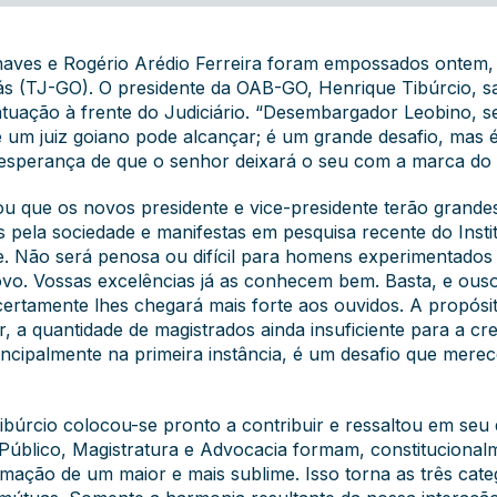
ves e Rogério Arédio Ferreira foram empossados ontem, r
iás (TJ-GO). O presidente da OAB-GO, Henrique Tibúrcio, 
 atuação à frente do Judiciário. “Desembargador Leobino, s
e um juiz goiano pode alcançar; é um grande desafio, mas é
esperança de que o senhor deixará o seu com a marca do êx
tou que os novos presidente e vice-presidente terão grande
 pela sociedade e manifestas em pesquisa recente do Inst
e. Não será penosa ou difícil para homens experimentados 
povo. Vossas excelências já as conhecem bem. Basta, e ous
certamente lhes chegará mais forte aos ouvidos. A propósit
er, a quantidade de magistrados ainda insuficiente para a
incipalmente na primeira instância, é um desafio que mer
ibúrcio colocou-se pronto a contribuir e ressaltou em seu
o Público, Magistratura e Advocacia formam, constitucionalm
mação de um maior e mais sublime. Isso torna as três cate