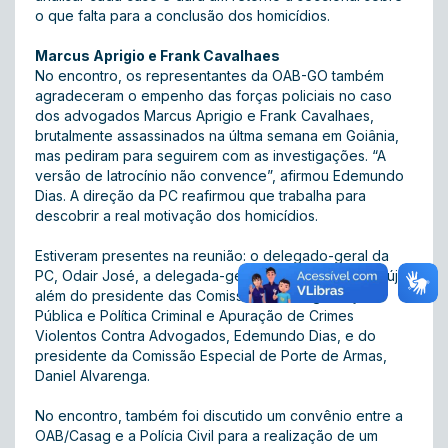
o que falta para a conclusão dos homicídios.
Marcus Aprigio e Frank Cavalhaes
No encontro, os representantes da OAB-GO também
agradeceram o empenho das forças policiais no caso
dos advogados Marcus Aprigio e Frank Cavalhaes,
brutalmente assassinados na últma semana em Goiânia,
mas pediram para seguirem com as investigações. “A
versão de latrocínio não convence”, afirmou Edemundo
Dias. A direção da PC reafirmou que trabalha para
descobrir a real motivação dos homicídios.
Estiveram presentes na reunião: o delegado-geral da
PC, Odair José, a delegada-geral adjunta, Letícia Araújo,
além do presidente das Comissões de Segurança
Pública e Política Criminal e Apuração de Crimes
Violentos Contra Advogados, Edemundo Dias, e do
presidente da Comissão Especial de Porte de Armas,
Daniel Alvarenga.
No encontro, também foi discutido um convênio entre a
OAB/Casag e a Polícia Civil para a realização de um