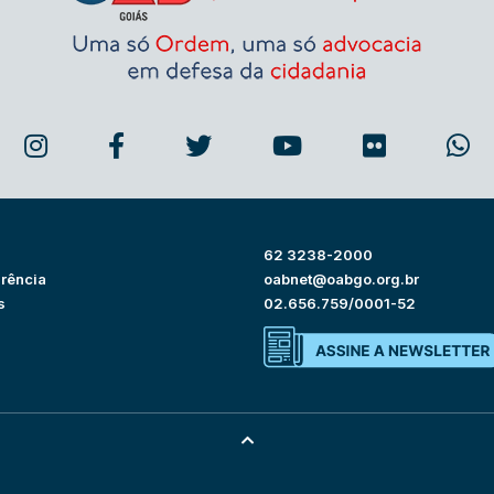
62 3238-2000
rência
oabnet@oabgo.org.br
s
02.656.759/0001-52