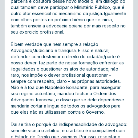
parceira e coautora desse novo modelo, em diálogo do
qual também deve participar o Ministério Público, que é
outro ator essencial no mecanismo da justiça. Igualmente
com olhos postos no próximo biênio que se inicia,
também anseia a advocacia goiana por mais respeito no
seu exercício profissional.
É bem verdade que nem sempre a relação
Advogado/Judiciário é tranquila. E isso é natural;
defender com destemor o direito do cidadão/parte é
nosso dever; faz parte de nossa formação enfrentar as
ilegalidades e questionar os atos de autoridade; não
raro, nos impõe o dever profissional questionar –
sempre com respeito, claro – as próprias autoridades.
Não é à toa que Napoleão Bonaparte, para assegurar
seu regime autoritário, mandou fechar a Ordem dos
Advogados francesa, e disse que se dele dependesse
mandaria cortar a língua de todos os advogados para
que eles não as utilizassem contra o Governo.
Daí se tira o porquê da indispensabilidade do advogado:
sem ele viceja o arbítrio, e o arbítrio é incompatível com
o Estado de Direito que vivemos. Por isso, respeitar o