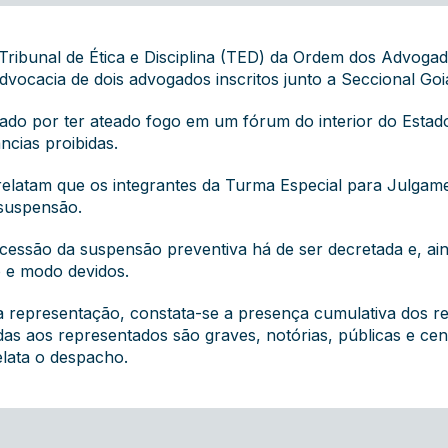
o Tribunal de Ética e Disciplina (TED) da Ordem dos Advog
dvocacia de dois advogados inscritos junto a Seccional Go
ado por ter ateado fogo em um fórum do interior do Estado
ncias proibidas.
elatam que os integrantes da Turma Especial para Julgam
 suspensão.
essão da suspensão preventiva há de ser decretada e, ain
o e modo devidos.
a representação, constata-se a presença cumulativa dos re
das aos representados são graves, notórias, públicas e cen
elata o despacho.