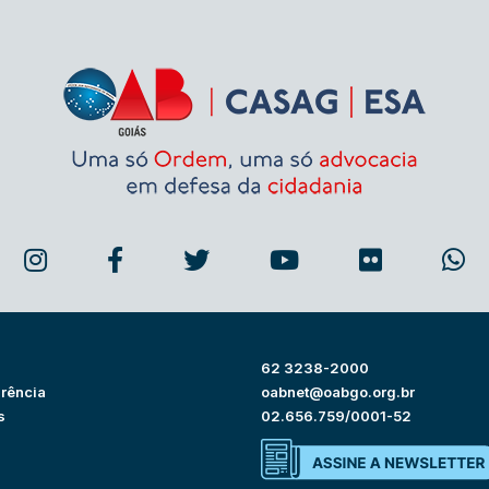
62 3238-2000
rência
oabnet@oabgo.org.br
s
02.656.759/0001-52