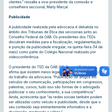
clientes.” ressalta a vice-presidente da comissão e
conselheira seccional, Marly Marçal.
Publicidade
A publicidade realizada pela advocacia é debatida no
âmbito dos Tribunais de Ética das seccionais junto ao
Conselho Federal da OAB. Os presidentes dos TEDs
discutiram medidas para a fiscalização, regulamentação
e punição da publicidade irregular, na quinta-feira (14 de
maio) como parte do Colégio Nacional realizado por
videoconferência.
O presidente do TED da OAB-GO, Samuel Balduíno,
afirma que existem meios legais de realizar a divulgação
do trabalho da advocacia. “Publicação de artigos em
veículos de comunicação, participações em congressos,
palestras, cursos, tudo isso são formas de o advogado
publicizar o seu conhecimento, a sua competência.”
Ainda, acrescenta que “as redes sociais também podem
ser utilizadas como veículo e publicidade, desde que o
seu conteúdo seja eminentemente informativo e a
divulgação, moderada e sóbria.”