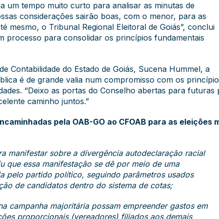
ha um tempo muito curto para analisar as minutas de
ossas considerações sairão boas, com o menor, para as
é mesmo, o Tribunal Regional Eleitoral de Goiás”, conclui
m processo para consolidar os princípios fundamentais
 de Contabilidade do Estado de Goiás, Sucena Hummel, a
blica é de grande valia num compromisso com os princípi
idades. “Deixo as portas do Conselho abertas para futuras 
elente caminho juntos.”
 encaminhadas pela OAB-GO ao CFOAB para as eleições m
ara manifestar sobre a divergência autodeclaração racial
riu que essa manifestação se dê por meio de uma
a pelo partido político, seguindo parâmetros usados
ação de candidatos dentro do sistema de cotas;
 na campanha majoritária possam empreender gastos em
ções proporcionais (vereadores) filiados aos demais