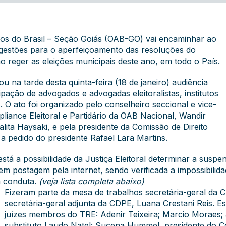
os do Brasil – Seção Goiás (OAB-GO) vai encaminhar ao
gestões para o aperfeiçoamento das resoluções do
ão reger as eleições municipais deste ano, em todo o País.
ou na tarde desta quinta-feira (18 de janeiro) audiência
ipação de advogados e advogadas eleitoralistas, institutos
s. O ato foi organizado pelo conselheiro seccional e vice-
liance Eleitoral e Partidário da OAB Nacional, Wandir
Talita Haysaki, e pela presidente da Comissão de Direito
 a pedido do presidente Rafael Lara Martins.
está a possibilidade da Justiça Eleitoral determinar a suspen
em postagem pela internet, sendo verificada a impossibilid
a conduta.
(veja lista completa abaixo)
Fizeram parte da mesa de trabalhos secretária-geral da
secretária-geral adjunta da CDPE, Luana Crestani Reis. E
juízes membros do TRE: Adenir Teixeira; Marcio Moraes; a
substituto Laudo Natel; Sucena Hummel, presidente do Co