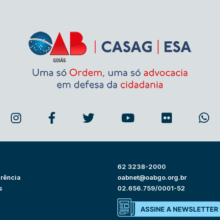
62 3238-2000
rência
oabnet@oabgo.org.br
s
02.656.759/0001-52