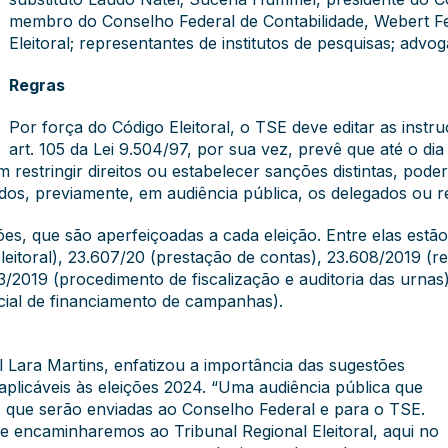
membro do Conselho Federal de Contabilidade, Webert Fe
Eleitoral; representantes de institutos de pesquisas; advog
Regras
Por força do Código Eleitoral, o TSE deve editar as instr
art. 105 da Lei 9.504/97, por sua vez, prevê que até o di
restringir direitos ou estabelecer sanções distintas, poder
dos, previamente, em audiência pública, os delegados ou re
s, que são aperfeiçoadas a cada eleição. Entre elas estão:
leitoral), 23.607/20 (prestação de contas), 23.608/2019 (
73/2019 (procedimento de fiscalização e auditoria das urna
cial de financiamento de campanhas).
l Lara Martins, enfatizou a importância das sugestões
plicáveis às eleições 2024. “Uma audiência pública que
s que serão enviadas ao Conselho Federal e para o TSE.
 encaminharemos ao Tribunal Regional Eleitoral, aqui no