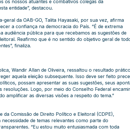
os os nossos atuantes e combativos colegas da
ta entidade”, destacou.
a-geral da OAB-GO, Talita Hayasaki, por sua vez, afirma
alecer a confiança na democracia do País. “É de extrema
a audiência pública para que recebamos as sugestões de
itoral. Reafirmo que é no sentido do objetivo geral de tod
tes”, finaliza.
ca, Wandir Allan de Oliveira, ressaltou o resultado práti
reger aquela eleição subsequente. Isso deve ser feito prec
 políticos, possam apresentar as suas sugestões, seus apon
sas resoluções. Logo, por meio do Conselho Federal encam
 amplificar as diversas visões a respeito do tema.”
 da Comissão de Direito Político e Eleitoral (CDPE),
 necessidade de temas relevantes como parte do
transparentes. “Eu estou muito entusiasmada com toda