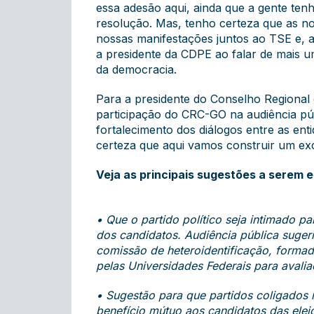
essa adesão aqui, ainda que a gente ten
resolução. Mas, tenho certeza que as n
nossas manifestações juntos ao TSE e, at
a presidente da CDPE ao falar de mais u
da democracia.
Para a presidente do Conselho Regional
participação do CRC-GO na audiência pú
fortalecimento dos diálogos entre as ent
certeza que aqui vamos construir um exc
Veja as principais sugestões a serem
• Que o partido político seja intimado p
dos candidatos. Audiência pública suge
comissão de heteroidentificação, formad
pelas Universidades Federais para avali
• Sugestão para que partidos coligados
benefício mútuo aos candidatos das elei