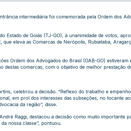
ntrância intermediária foi comemorada pela Ordem dos Ad
do Estado de Goiás (TJ-GO), à unanimidade de votos, aprov
2, que eleva as Comarcas de Nerópolis, Rubiataba, Aragar
eções Ordem dos Advogados do Brasil (OAB-GO) estiveram 
o destas comarcas, com o objetivo de melhor prestação do 
rtins, celebrou a decisão. “Reflexo do trabalho e empen
cional, em prol dos interesses das subseções, no tocante a
ocacia da região’’, disse.
André Raggi, destacou a decisão como muito importante par
 da nossa classe’’, pontuou.