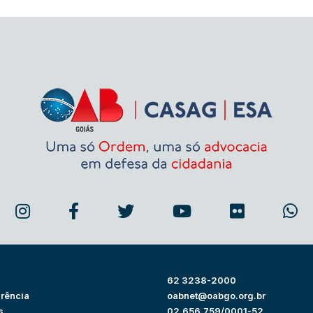
62 3238-2000
rência
oabnet@oabgo.org.br
s
02.656.759/0001-52