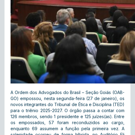
A Ordem dos Advogados do Brasil – Seção Goiás (OAB-
GO) empossou, nesta segunda-feira (27 de janeiro), os
novos integrantes do Tribunal de Ética e Disciplina (TED)
para o triênio 2025-2027. O órgão passa a contar com
126 membros, sendo 1 presidente e 125 juízes(as). Entre
os empossados, 57 foram reconduzidos ao cargo,
enquanto 69 assumem a função pela primeira vez. A
solenidade ocorreu de forma híbrida, no Auditório Eli