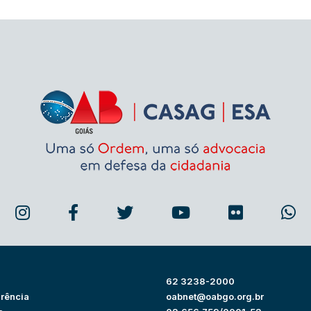
62 3238-2000
rência
oabnet@oabgo.org.br