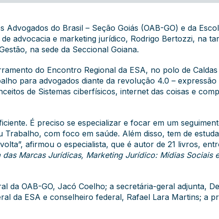
os Advogados do Brasil – Seção Goiás (OAB-GO) e da Esco
 de advocacia e marketing jurídico, Rodrigo Bertozzi, na ta
Gestão, na sede da Seccional Goiana.
cerramento do Encontro Regional da ESA, no polo de Calda
balho para advogados diante da revolução 4.0 – expressão
onceitos de Sistemas ciberfísicos, internet das coisas e c
iciente. É preciso se especializar e focar em um seguiment
u Trabalho, com foco em saúde. Além disso, tem de estud
 volta”, afirmou o especialista, que é autor de 21 livros, ent
das Marcas Jurídicas, Marketing Jurídico: Mídias Sociais e I
ral da OAB-GO, Jacó Coelho; a secretária-geral adjunta, De
eral da ESA e conselheiro federal, Rafael Lara Martins; a p