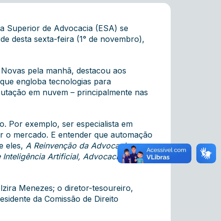
la Superior de Advocacia (ESA) se
rde desta sexta-feira (1° de novembro),
s Novas pela manhã, destacou aos
 que engloba tecnologias para
omputação em nuvem – principalmente nas
o. Por exemplo, ser especialista em
ar o mercado. E entender que automação
re eles,
A Reinvenção da Advocacia,
nteligência Artificial, Advocacia e as
lzira Menezes; o diretor-tesoureiro,
residente da Comissão de Direito